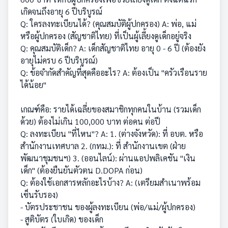
เกิดจนถึงอายุ 6 ปีบริบูรณ์
Q: ใครลงทะเบียนได้? (คุณสมบัติผู้ปกครอง) A: พ่อ, แม่
หรือผู้ปกครอง (สัญชาติไทย) ที่เป็นผู้เลี้ยงดูเด็กอยู่จริง
Q: คุณสมบัติเด็ก? A: เด็กสัญชาติไทย อายุ 0 - 6 ปี (ต้องยัง
อายุไม่ครบ 6 ปีบริบูรณ์)
Q: ข้อจำกัดสำคัญที่สุดคืออะไร? A: ต้องเป็น "ครัวเรือนราย
ได้น้อย"
เกณฑ์คือ: รายได้เฉลี่ยของสมาชิกทุกคนในบ้าน (รวมเด็ก
ด้วย) ต้องไม่เกิน 100,000 บาท ต่อคน ต่อปี
Q: ลงทะเบียน "ที่ไหน"? A: 1. (ต่างจังหวัด): ที่ อบต. หรือ
สำนักงานเทศบาล 2. (กทม.): ที่ สำนักงานเขต (ฝ่าย
พัฒนาชุมชนฯ) 3. (ออนไลน์): ผ่านแอปพลิเคชัน "เงิน
เด็ก" (ต้องยืนยันตัวตน D.DOPA ก่อน)
Q: ต้องใช้เอกสารหลักอะไรบ้าง? A: (เตรียมสำเนาพร้อม
เซ็นรับรอง)
- บัตรประชาชน ของผู้ลงทะเบียน (พ่อ/แม่/ผู้ปกครอง)
- สูติบัตร (ใบเกิด) ของเด็ก