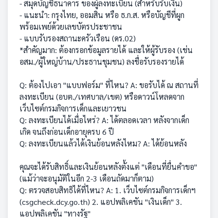
- สมุดบัญชีธนาคาร ของผู้ลงทะเบียน (สำหรับรับเงิน)
- แนะนำ: กรุงไทย, ออมสิน หรือ ธ.ก.ส. หรือบัญชีที่ผูก
พร้อมเพย์ด้วยเลขบัตรประชาชน
- แบบรับรองสถานะครัวเรือน (ดร.02)
*สำคัญมาก: ต้องกรอกข้อมูลรายได้ และให้ผู้รับรอง (เช่น
อสม./ผู้ใหญ่บ้าน/ประธานชุมชน) ลงชื่อรับรองรายได้
Q: ต้องไปเอา "แบบฟอร์ม" ที่ไหน? A: ขอรับได้ ณ สถานที่
ลงทะเบียน (อบต./เทศบาล/เขต) หรือดาวน์โหลดจาก
เว็บไซต์กรมกิจการเด็กและเยาวชน
Q: ลงทะเบียนได้เมื่อไหร่? A: ได้ตลอดเวลา หลังจากเด็ก
เกิด จนถึงก่อนเด็กอายุครบ 6 ปี
Q: ลงทะเบียนแล้วได้เงินย้อนหลังไหม? A: ได้ย้อนหลัง
คุณจะได้รับสิทธิ์และเงินย้อนหลังตั้งแต่ "เดือนที่ยื่นคำขอ"
(แม้ว่าจะอนุมัติในอีก 2-3 เดือนถัดมาก็ตาม)
Q: ตรวจสอบสิทธิได้ที่ไหน? A: 1. เว็บไซต์กรมกิจการเด็กฯ
(csgcheck.dcy.go.th) 2. แอปพลิเคชัน "เงินเด็ก" 3.
แอปพลิเคชัน "ทางรัฐ"