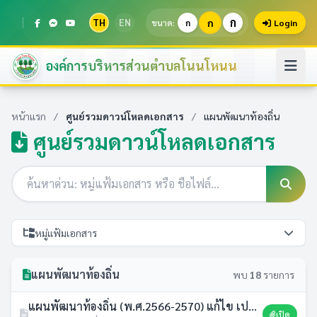
ก
TH
EN
ก
ขนาด:
ก
Login
องค์การบริหารส่วนตำบลโนนโหนน
หน้าแรก
/
ศูนย์รวมดาวน์โหลดเอกสาร
/
แผนพัฒนาท้องถิ่น
ศูนย์รวมดาวน์โหลดเอกสาร
หมู่แฟ้มเอกสาร
แผนพัฒนาท้องถิ่น
พบ
18
รายการ
แผนพัฒนาท้องถิ่น (พ.ศ.2566-2570) แก้ไข เปลี่ยนแปลง ฉบับที่ 1/2567
เปิด