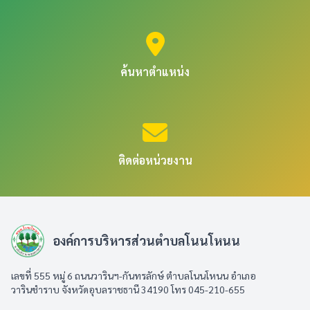
ค้นหาตำแหน่ง
ติดต่อหน่วยงาน
องค์การบริหารส่วนตำบลโนนโหนน
เลขที่ 555 หมู่ 6 ถนนวารินฯ-กันทรลักษ์ ตำบลโนนโหนน อำเภอ
วารินชำราบ จังหวัดอุบลราชธานี 34190 โทร 045-210-655