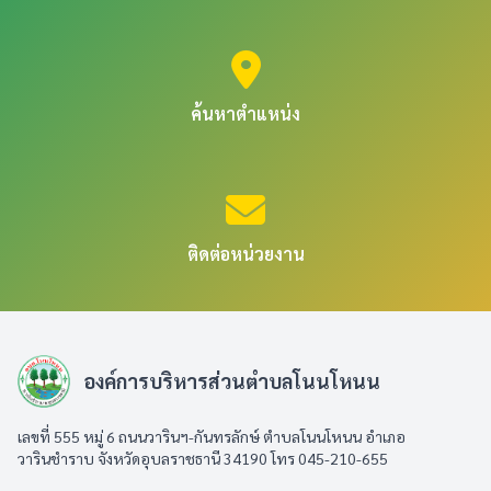
ค้นหาตำแหน่ง
ติดต่อหน่วยงาน
องค์การบริหารส่วนตำบลโนนโหนน
เลขที่ 555 หมู่ 6 ถนนวารินฯ-กันทรลักษ์ ตำบลโนนโหนน อำเภอ
วารินชำราบ จังหวัดอุบลราชธานี 34190 โทร 045-210-655