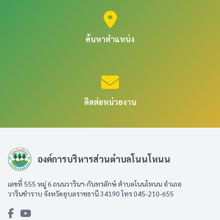
ค้นหาตำแหน่ง
ติดต่อหน่วยงาน
องค์การบริหารส่วนตำบลโนนโหนน
เลขที่ 555 หมู่ 6 ถนนวารินฯ-กันทรลักษ์ ตำบลโนนโหนน อำเภอ
วารินชำราบ จังหวัดอุบลราชธานี 34190 โทร 045-210-655