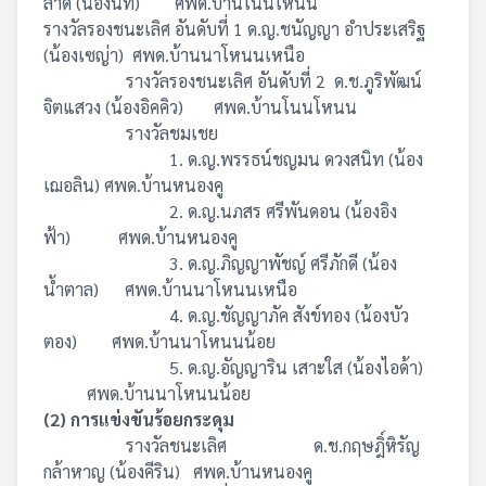
ลาด (น้องนที)
ศพด.บ้านโนนโหนน
รางวัลรองชนะเลิศ อันดับที่ 1
ด.ญ.ชนัญญา อำประเสริฐ
(น้องเซญ่า)
ศพด.บ้านนาโหนนเหนือ
รางวัลรองชนะเลิศ อันดับที่ 2
ด.ช.ภูริพัฒน์
จิตแสวง (น้องอิคคิว)
ศพด.บ้านโนนโหนน
รางวัลชมเชย
1. ด.ญ.พรรธน์ชญมน ดวงสนิท (น้อง
เฌอลิน) ศพด.บ้านหนองคู
2. ด.ญ.นภสร ศรีพันดอน (น้องอิง
ฟ้า)
ศพด.บ้านหนองคู
3. ด.ญ.ภิญญาพัชญ์ ศรีภักดี (น้อง
น้ำตาล)
ศพด.บ้านนาโหนนเหนือ
4. ด.ญ.ชัญญาภัค สังข์ทอง (น้องบัว
ตอง)
ศพด.บ้านนาโหนนน้อย
5. ด.ญ.อัญญาริน เสาะใส (น้องไอด้า)
ศพด.บ้านนาโหนนน้อย
(2) การแข่งขันร้อยกระดุม
รางวัลชนะเลิศ
ด.ช.กฤษฎิ์หิรัญ
กล้าหาญ (น้องคีริน)
ศพด.บ้านหนองคู