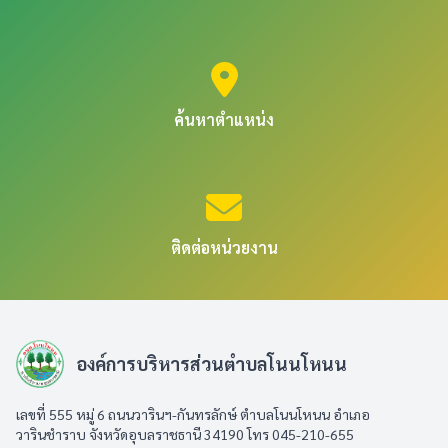
ค้นหาตำแหน่ง
ติดต่อหน่วยงาน
องค์การบริหารส่วนตำบลโนนโหนน
เลขที่ 555 หมู่ 6 ถนนวารินฯ-กันทรลักษ์ ตำบลโนนโหนน อำเภอ
วารินชำราบ จังหวัดอุบลราชธานี 34190 โทร 045-210-655