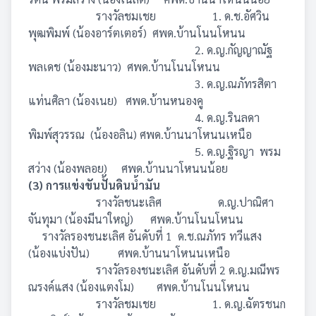
รางวัลชมเชย 1. ด.ช.อัศวิน
พุฒพิมพ์ (น้องอาร์ตเตอร์) ศพด.บ้านโนนโหนน
2. ด.ญ.กัญญาณัฐ
พลเดช (น้องมะนาว) ศพด.บ้านโนนโหนน
3. ด.ญ.ณภัทรสิตา
แท่นศิลา (น้องเนย) ศพด.บ้านหนองคู
4. ด.ญ.รินลดา
พิมพ์สุวรรณ (น้องอลิน) ศพด.บ้านนาโหนนเหนือ
5. ด.ญ.ฐิรญา พรม
สว่าง (น้องพลอย) ศพด.บ้านนาโหนนน้อย
(3) การแข่งขันปั้นดินน้ำมัน
รางวัลชนะเลิศ ด.ญ.ปาณิศา
จันทุมา (น้องมีนาใหญ่) ศพด.บ้านโนนโหนน
รางวัลรองชนะเลิศ อันดับที่ 1 ด.ช.ณภัทร ทวีแสง
(น้องแบ่งปัน) ศพด.บ้านนาโหนนเหนือ
รางวัลรองชนะเลิศ อันดับที่ 2 ด.ญ.มณีพร
ณรงค์แสง (น้องแตงโม) ศพด.บ้านโนนโหนน
รางวัลชมเชย 1. ด.ญ.ฉัตรชนก