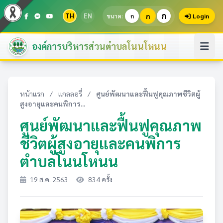
ก
TH
EN
ก
ขนาด:
ก
Login
องค์การบริหารส่วนตำบลโนนโหนน
หน้าแรก
/
แกลลอรี่
/
ศูนย์พัฒนาและฟื้นฟูคุณภาพชีวิตผู้
สูงอายุและคนพิการ...
ศูนย์พัฒนาและฟื้นฟูคุณภาพ
ชีวิตผู้สูงอายุและคนพิการ
ตำบลโนนโหนน
19 ส.ค. 2563
834 ครั้ง