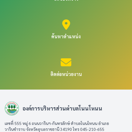
ค้นหาตำแหน่ง
ติดต่อหน่วยงาน
องค์การบริหารส่วนตำบลโนนโหนน
เลขที่ 555 หมู่ 6 ถนนวารินฯ-กันทรลักษ์ ตำบลโนนโหนน อำเภอ
วารินชำราบ จังหวัดอุบลราชธานี 34190 โทร 045-210-655