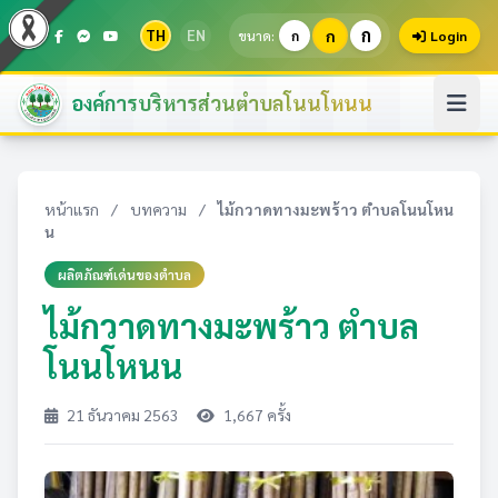
ก
TH
EN
ก
ขนาด:
ก
Login
องค์การบริหารส่วนตำบลโนนโหนน
หน้าแรก
/
บทความ
/
ไม้กวาดทางมะพร้าว ตำบลโนนโหน
น
ผลิตภัณฑ์เด่นของตำบล
ไม้กวาดทางมะพร้าว ตำบล
โนนโหนน
21 ธันวาคม 2563
1,667 ครั้ง